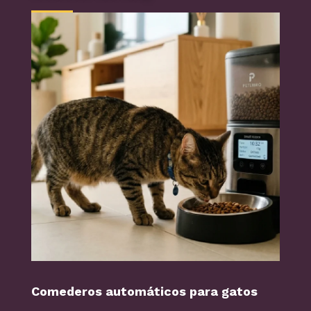
Comederos automáticos para gatos
Perr