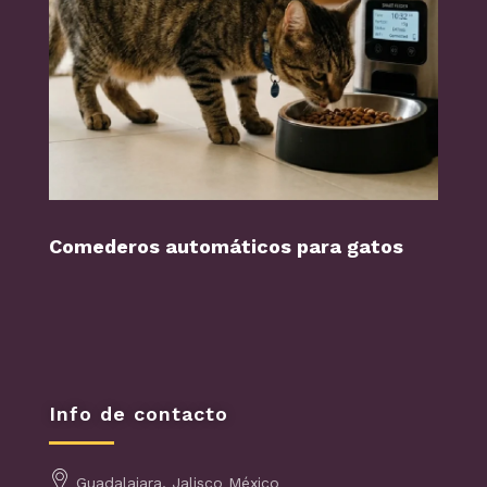
Comederos automáticos para gatos
Perr
Info de contacto
Guadalajara, Jalisco México