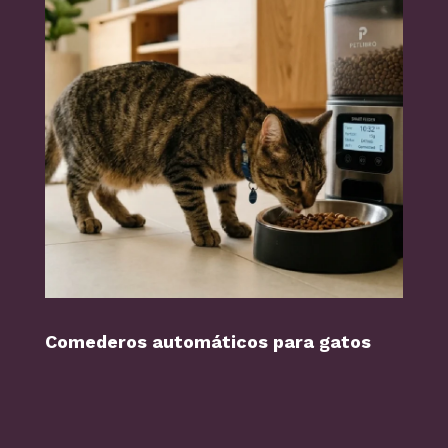
Comederos automáticos para gatos
Perr