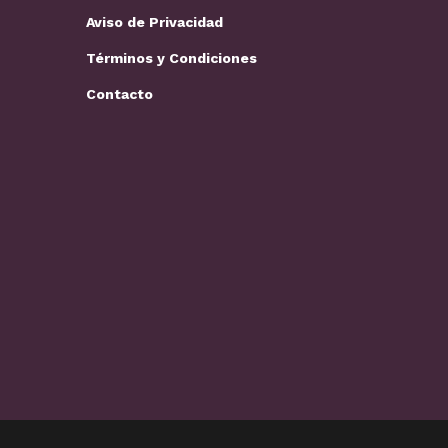
Aviso de Privacidad
Términos y Condiciones
Contacto
Loros y guacamayas: cuidados
Los mejores 
básicos,…
perros…