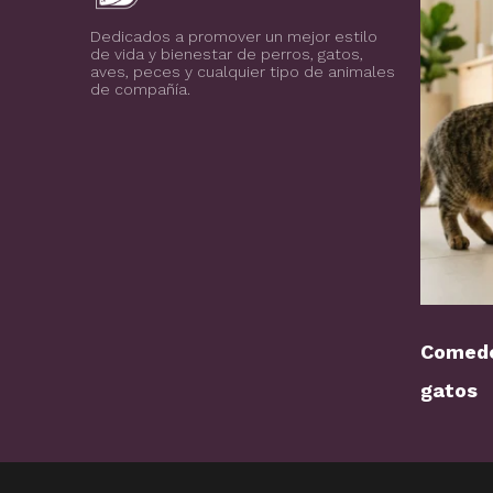
Blog de todo sobre los animales de compañía, salud, estilo de vida, nutrición y más
PuntoZoo
Dedicados a promover un mejor estilo
de vida y bienestar de perros, gatos,
aves, peces y cualquier tipo de animales
de compañía.
Comede
gatos