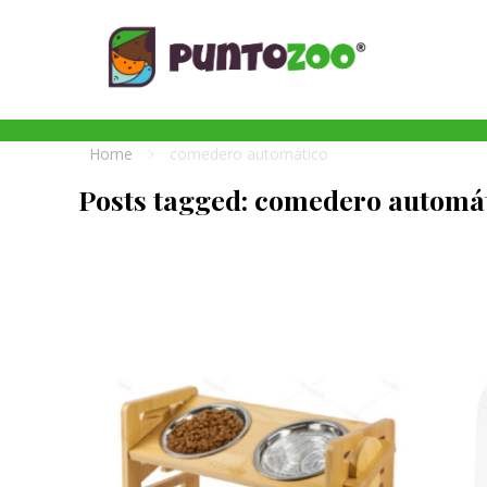
Blog de todo sobre los animales de compañía, salud, estilo de vida, nutrición y más
PuntoZoo
Home
comedero automático
Posts tagged: comedero automá