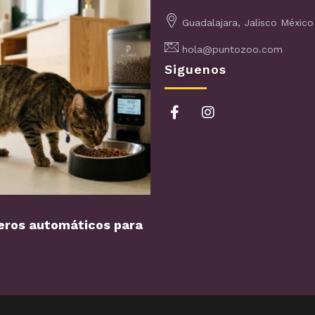
Guadalajara, Jalisco México
hola@puntozoo.com
Siguenos
ros automáticos para
Perro con miedo a los…