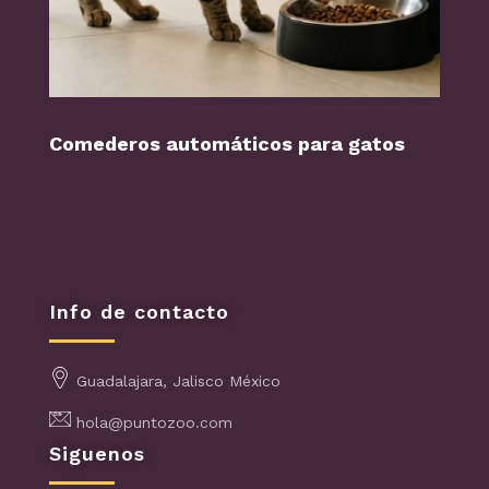
Comederos automáticos para gatos
Perr
Info de contacto
Guadalajara, Jalisco México
hola@puntozoo.com
Siguenos