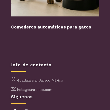
Comederos automáticos para gatos
Perr
Info de contacto
Guadalajara, Jalisco México
hola@puntozoo.com
Siguenos