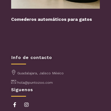
Comederos automáticos para gatos
Perr
Info de contacto
Guadalajara, Jalisco México
hola@puntozoo.com
Siguenos