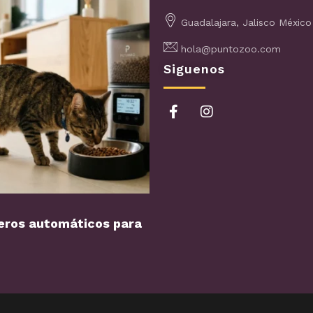
Guadalajara, Jalisco México
hola@puntozoo.com
Siguenos
ros automáticos para
Perro con miedo a los…