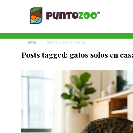
Blog de todo sobre los animales de compañía, salud, estilo de vida, nutrición y más
PuntoZoo
Home
gatos solos en casa
Posts tagged: gatos solos en cas