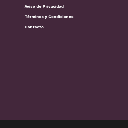
Aviso de Privacidad
Términos y Condiciones
Contacto
Loros y guacamayas: cuidados
Los mejores 
básicos,…
perros…