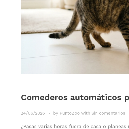
Comederos automáticos p
24/06/2026
by
PuntoZoo
with
Sin comentarios
¿Pasas varias horas fuera de casa o planeas 