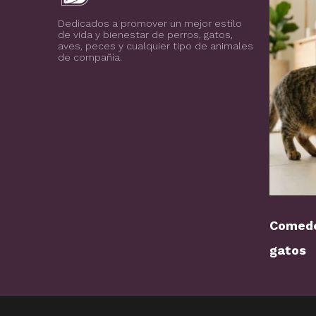
Blog de todo sobre los animales de compañía, salud, estilo de vida, nutrición y más
PuntoZoo
Dedicados a promover un mejor estilo
de vida y bienestar de perros, gatos,
aves, peces y cualquier tipo de animales
de compañía.
Comede
gatos