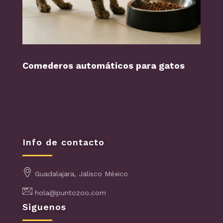
Comederos automáticos para gatos
Perr
Info de contacto
Guadalajara, Jalisco México
hola@puntozoo.com
Siguenos