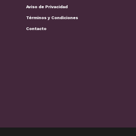
Aviso de Privacidad
Términos y Condiciones
Contacto
Loros y guacamayas: cuidados
Los mejores 
básicos,…
perros…