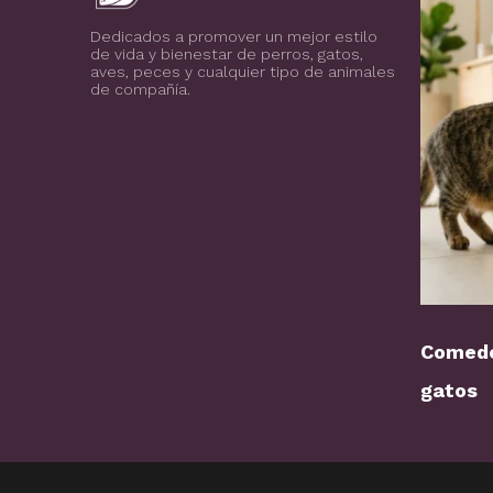
Blog de todo sobre los animales de compañía, salud, estilo de vida, nutrición y más
PuntoZoo
Dedicados a promover un mejor estilo
de vida y bienestar de perros, gatos,
aves, peces y cualquier tipo de animales
de compañía.
Comede
gatos