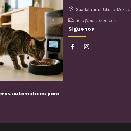
Guadalajara, Jalisco México
hola@puntozoo.com
Siguenos
ros automáticos para
Perro con miedo a los…