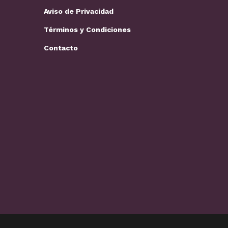
Aviso de Privacidad
Términos y Condiciones
Contacto
Loros y guacamayas: cuidados
Los mejores 
básicos,…
perros…