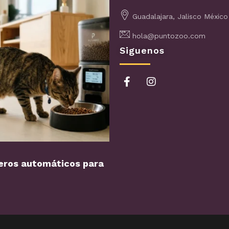
Guadalajara, Jalisco México
hola@puntozoo.com
Siguenos
ros automáticos para
Perro con miedo a los…