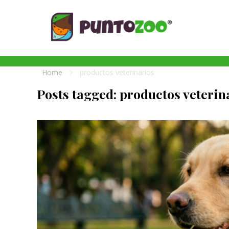
Blog de todo sobre los animales de compañía, salud, estilo de vida, nutrición y más
PuntoZoo
Home
productos veterinarios
Posts tagged: productos veterin