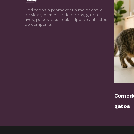
Blog de todo sobre los animales de compañía, salud, estilo de vida, nutrición y más
PuntoZoo
Dedicados a promover un mejor estilo
de vida y bienestar de perros, gatos,
aves, peces y cualquier tipo de animales
de compañía.
Comede
gatos