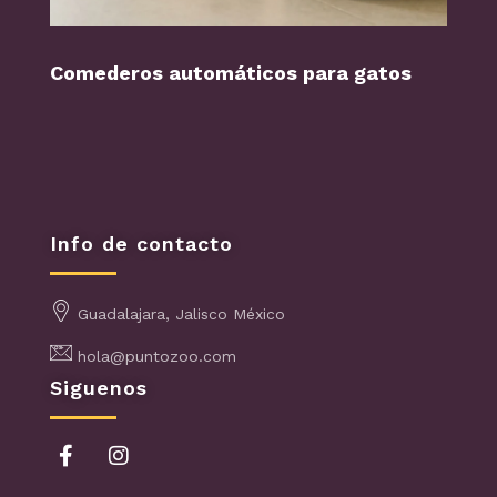
Comederos automáticos para gatos
Perr
Info de contacto
Guadalajara, Jalisco México
hola@puntozoo.com
Siguenos