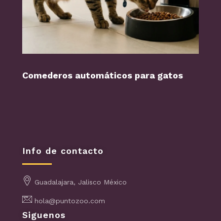
Comederos automáticos para gatos
Perr
Info de contacto
Guadalajara, Jalisco México
hola@puntozoo.com
Siguenos