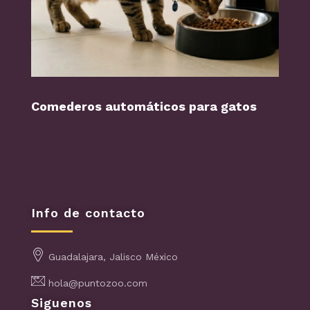
Comederos automáticos para gatos
Perr
Info de contacto
Guadalajara, Jalisco México
hola@puntozoo.com
Siguenos